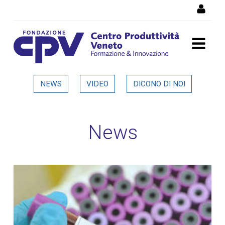
Salta al Contenuto
Dettaglio in evidenza
NEWS
VIDEO
DICONO DI NOI
News