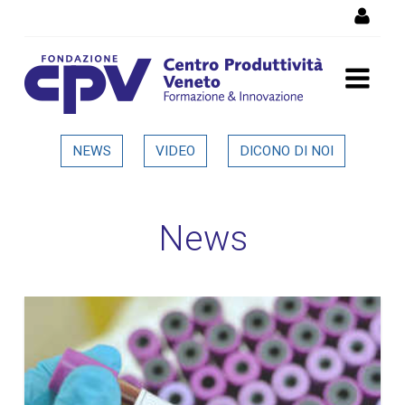
Salta al Contenuto
Dettaglio in evidenza
NEWS
VIDEO
DICONO DI NOI
News