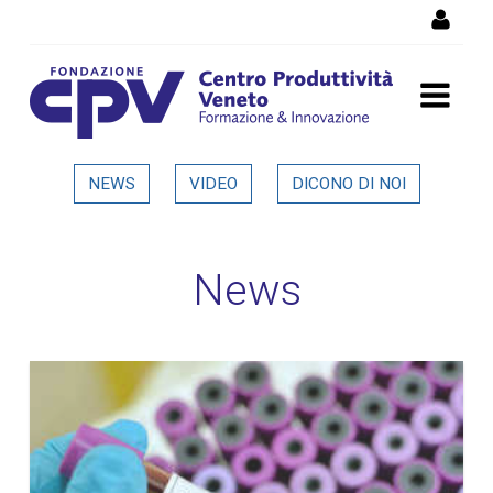
Salta al Contenuto
Dettaglio in evidenza
NEWS
VIDEO
DICONO DI NOI
News