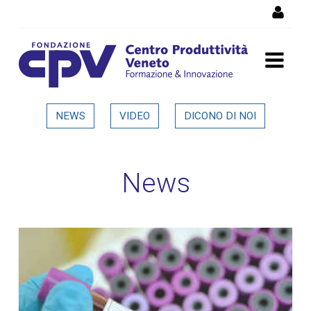
Salta al Contenuto
Dettaglio in evidenza
NEWS
VIDEO
DICONO DI NOI
News