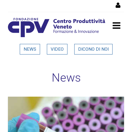
Salta al Contenuto
Dettaglio in evidenza
NEWS
VIDEO
DICONO DI NOI
News