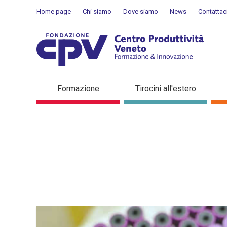
Salta al Contenuto
Home page
Chi siamo
Dove siamo
News
Contattac
Dettaglio in evidenza
Formazione
Tirocini all'estero