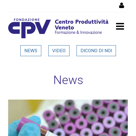
Salta al Contenuto
Dettaglio in evidenza
NEWS
VIDEO
DICONO DI NOI
News