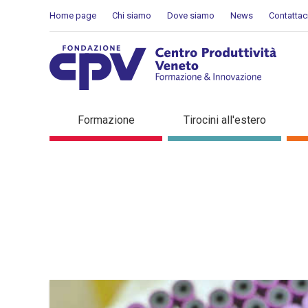
Salta al Contenuto
Home page
Chi siamo
Dove siamo
News
Contattac
Dettaglio in evidenza
Formazione
Tirocini all'estero