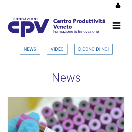
Salta al Contenuto
Dettaglio in evidenza
NEWS
VIDEO
DICONO DI NOI
News