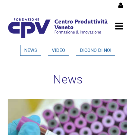
Salta al Contenuto
Dettaglio in evidenza
NEWS
VIDEO
DICONO DI NOI
News