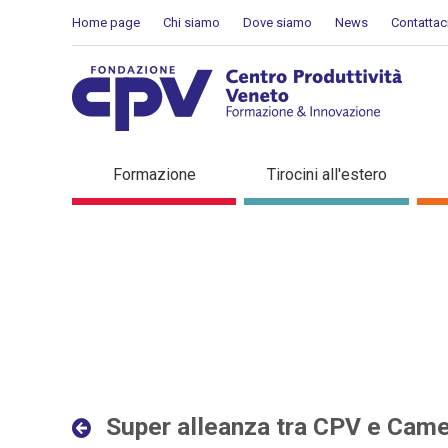
Salta al Contenuto
Home page
Chi siamo
Dove siamo
News
Contattac
Super alleanza tra CPV e 
Formazione
Tirocini all'estero
Super alleanza tra CPV e Cam