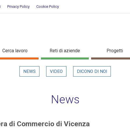
i
Privacy Policy
Cookie Policy
Camera di Commercio di Vicenza
Cerca lavoro
Reti di aziende
Progetti
NEWS
VIDEO
DICONO DI NOI
News
era di Commercio di Vicenza