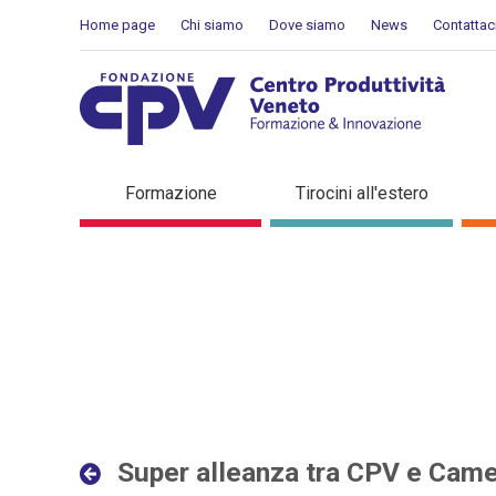
Salta al Contenuto
Home page
Chi siamo
Dove siamo
News
Contattac
Super alleanza tra CPV e 
Formazione
Tirocini all'estero
Super alleanza tra CPV e Cam