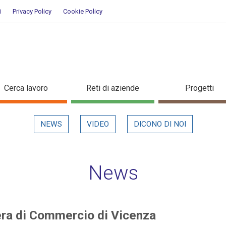
i
Privacy Policy
Cookie Policy
Camera di Commercio di Vicenza
Cerca lavoro
Reti di aziende
Progetti
NEWS
VIDEO
DICONO DI NOI
News
era di Commercio di Vicenza