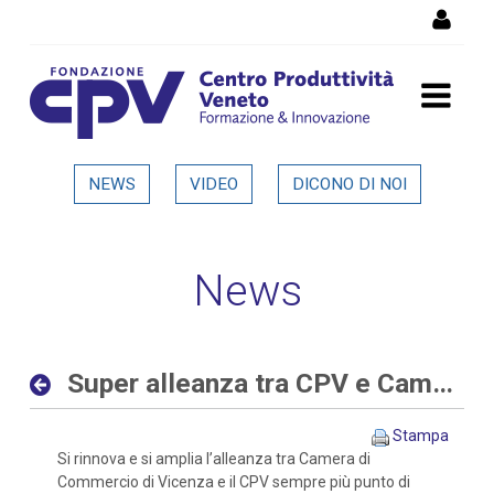
Salta al Contenuto
Super alleanza tra CPV e
NEWS
VIDEO
DICONO DI NOI
Camera di Commercio di
Vicenza - Dettaglio in
News
evidenza
Super alleanza tra CPV e Camera di Commercio di Vicenza
Stampa
Si rinnova e si amplia l’alleanza tra Camera di
Commercio di Vicenza e il CPV sempre più punto di