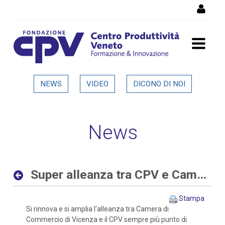
Salta al Contenuto
Super alleanza tra CPV e
NEWS
VIDEO
DICONO DI NOI
Camera di Commercio di
Vicenza - Dettaglio in
News
evidenza
Super alleanza tra CPV e Camera di Commercio di Vicenza
Stampa
Si rinnova e si amplia l’alleanza tra Camera di
Commercio di Vicenza e il CPV sempre più punto di