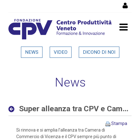
Salta al Contenuto
Super alleanza tra CPV e
NEWS
VIDEO
DICONO DI NOI
Camera di Commercio di
Vicenza - Dettaglio in
News
evidenza
Super alleanza tra CPV e Camera di Commercio di Vicenza
Stampa
Si rinnova e si amplia l’alleanza tra Camera di
Commercio di Vicenza e il CPV sempre più punto di