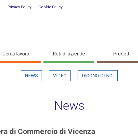
i
Privacy Policy
Cookie Policy
Camera di Commercio di Vicenza
Cerca lavoro
Reti di aziende
Progetti
NEWS
VIDEO
DICONO DI NOI
News
era di Commercio di Vicenza