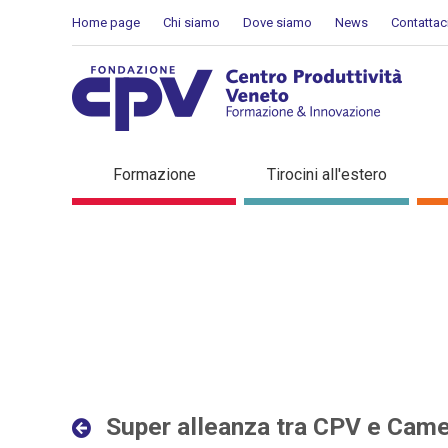
Salta al Contenuto
Home page
Chi siamo
Dove siamo
News
Contattac
Super alleanza tra CPV e 
Formazione
Tirocini all'estero
Super alleanza tra CPV e Cam