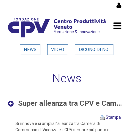
Salta al Contenuto
Super alleanza tra CPV e
NEWS
VIDEO
DICONO DI NOI
Camera di Commercio di
Vicenza - Dettaglio in
News
evidenza
Super alleanza tra CPV e Camera di Commercio di Vicenza
Stampa
Si rinnova e si amplia l’alleanza tra Camera di
Commercio di Vicenza e il CPV sempre più punto di