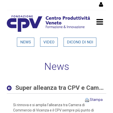
Salta al Contenuto
Super alleanza tra CPV e
NEWS
VIDEO
DICONO DI NOI
Camera di Commercio di
Vicenza - Dettaglio in
News
evidenza
Super alleanza tra CPV e Camera di Commercio di Vicenza
Stampa
Si rinnova e si amplia l’alleanza tra Camera di
Commercio di Vicenza e il CPV sempre più punto di