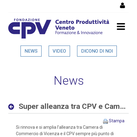
Salta al Contenuto
Super alleanza tra CPV e
NEWS
VIDEO
DICONO DI NOI
Camera di Commercio di
Vicenza - Dettaglio in
News
evidenza
Super alleanza tra CPV e Camera di Commercio di Vicenza
Stampa
Si rinnova e si amplia l’alleanza tra Camera di
Commercio di Vicenza e il CPV sempre più punto di