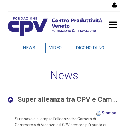
Salta al Contenuto
Super alleanza tra CPV e
NEWS
VIDEO
DICONO DI NOI
Camera di Commercio di
Vicenza - Dettaglio in
News
evidenza
Super alleanza tra CPV e Camera di Commercio di Vicenza
Stampa
Si rinnova e si amplia l’alleanza tra Camera di
Commercio di Vicenza e il CPV sempre più punto di