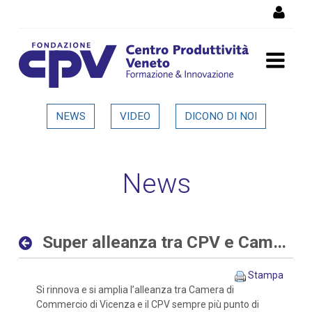
Salta al Contenuto
Super alleanza tra CPV e
NEWS
VIDEO
DICONO DI NOI
Camera di Commercio di
Vicenza - Dettaglio in
News
evidenza
Super alleanza tra CPV e Camera di Commercio di Vicenza
Stampa
Si rinnova e si amplia l’alleanza tra Camera di
Commercio di Vicenza e il CPV sempre più punto di