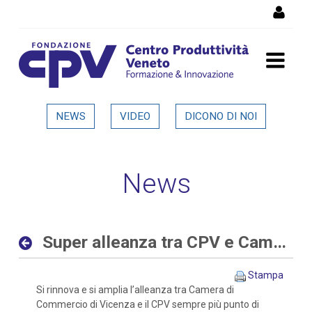
Salta al Contenuto
Super alleanza tra CPV e
NEWS
VIDEO
DICONO DI NOI
Camera di Commercio di
Vicenza - Dettaglio in
News
evidenza
Super alleanza tra CPV e Camera di Commercio di Vicenza
Stampa
Si rinnova e si amplia l’alleanza tra Camera di
Commercio di Vicenza e il CPV sempre più punto di