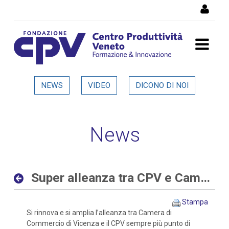
Salta al Contenuto
Super alleanza tra CPV e
NEWS
VIDEO
DICONO DI NOI
Camera di Commercio di
Vicenza - Dettaglio in
News
evidenza
Super alleanza tra CPV e Camera di Commercio di Vicenza
Stampa
Si rinnova e si amplia l’alleanza tra Camera di
Commercio di Vicenza e il CPV sempre più punto di