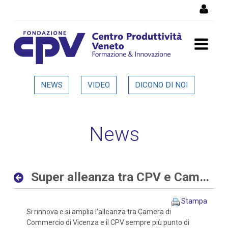
Salta al Contenuto
Super alleanza tra CPV e
NEWS
VIDEO
DICONO DI NOI
Camera di Commercio di
Vicenza - Dettaglio in
News
evidenza
Super alleanza tra CPV e Camera di Commercio di Vicenza
Stampa
Si rinnova e si amplia l’alleanza tra Camera di
Commercio di Vicenza e il CPV sempre più punto di