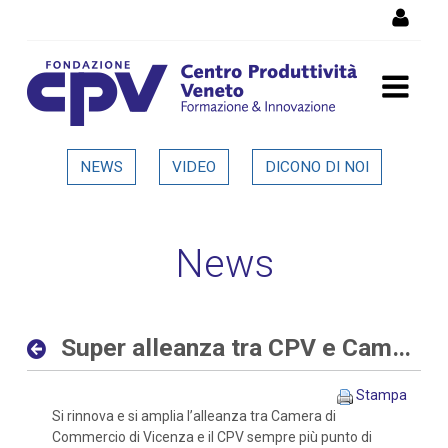
Salta al Contenuto
Super alleanza tra CPV e
NEWS
VIDEO
DICONO DI NOI
Camera di Commercio di
Vicenza - Dettaglio in
News
evidenza
Super alleanza tra CPV e Camera di Commercio di Vicenza
Stampa
Si rinnova e si amplia l’alleanza tra Camera di
Commercio di Vicenza e il CPV sempre più punto di