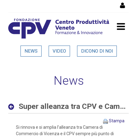
Salta al Contenuto
Super alleanza tra CPV e
NEWS
VIDEO
DICONO DI NOI
Camera di Commercio di
Vicenza - Dettaglio in
News
evidenza
Super alleanza tra CPV e Camera di Commercio di Vicenza
Stampa
Si rinnova e si amplia l’alleanza tra Camera di
Commercio di Vicenza e il CPV sempre più punto di