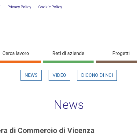
i
Privacy Policy
Cookie Policy
Camera di Commercio di Vicenza
Cerca lavoro
Reti di aziende
Progetti
NEWS
VIDEO
DICONO DI NOI
News
era di Commercio di Vicenza