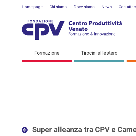
Salta al Contenuto
Home page
Chi siamo
Dove siamo
News
Contattac
Super alleanza tra CPV e 
Formazione
Tirocini all'estero
Super alleanza tra CPV e Cam