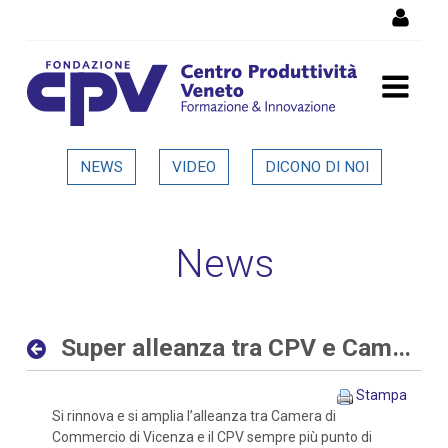
Salta al Contenuto
Super alleanza tra CPV e
NEWS
VIDEO
DICONO DI NOI
Camera di Commercio di
Vicenza - Dettaglio in
News
evidenza
Super alleanza tra CPV e Camera di Commercio di Vicenza
Stampa
Si rinnova e si amplia l’alleanza tra Camera di
Commercio di Vicenza e il CPV sempre più punto di