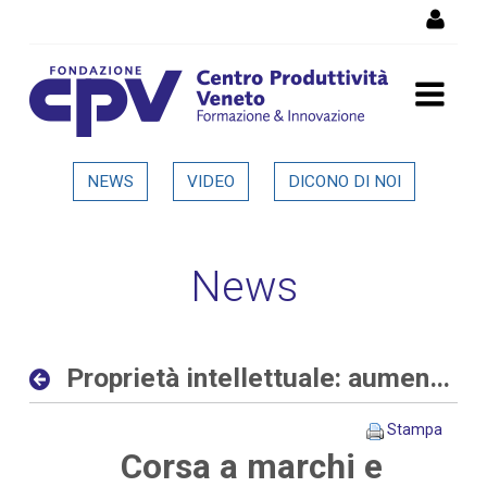
Salta al Contenuto
Proprietà intellettuale:
NEWS
VIDEO
DICONO DI NOI
aumentano le richieste
delle aziende allo sportello
News
del CPV - Dettaglio in
evidenza
Proprietà intellettuale: aumentano le richieste delle aziende allo sportello del CPV
Stampa
Corsa a marchi e