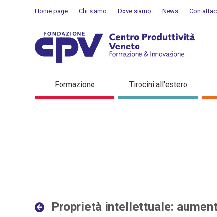
Salta al Contenuto
Home page
Chi siamo
Dove siamo
News
Contattac
Proprietà intellettuale: au
Formazione
Tirocini all'estero
Dettaglio in evidenza
Proprietà intellettuale: aument