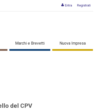
Entra
Registrati
de allo sportello del CPV -
Marchi e Brevetti
Nuova Impresa
ello del CPV