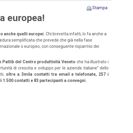
Stampa
ra europea!
o anche quelli europei.
Chi brevetta infatti, lo fa anche a
ocedura semplificata che prevede che già nella fase
nternazionale o europeo, con conseguente risparmio dei
 Patlib del Centro produttività Veneto
che ha illustrato i
rtunità di crescita e sviluppo per le aziende italiane” dello
tti,
oltre a 3mila contatti tra email e telefonate, 257 i
ù di 1.500 contatti e 83 partecipanti a convegni.