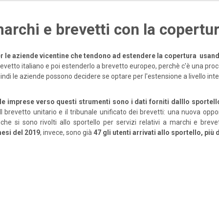
archi e brevetti con la copertu
er le aziende vicentine che tendono ad estendere la copertura usand
l brevetto italiano e poi estenderlo a brevetto europeo, perchè c'è una pr
indi le aziende possono decidere se optare per l'estensione a livello i
imprese verso questi strumenti sono i dati forniti dalllo sportello
Il brevetto unitario e il tribunale unificato dei brevetti: una nuova oppo
che si sono rivolti allo sportello per servizi relativi a marchi e breve
mesi del 2019
, invece, sono già
47 gli utenti arrivati allo sportello, pi