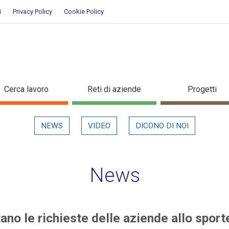
i
Privacy Policy
Cookie Policy
mentano le richieste delle azien
Cerca lavoro
Reti di aziende
Progetti
NEWS
VIDEO
DICONO DI NOI
News
ano le richieste delle aziende allo sport