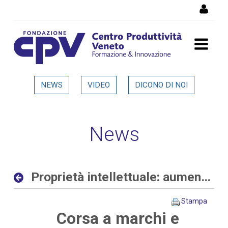
Salta al Contenuto
Proprietà intellettuale:
NEWS
VIDEO
DICONO DI NOI
aumentano le richieste
delle aziende allo sportello
News
del CPV - Dettaglio in
evidenza
Proprietà intellettuale: aumentano le richieste delle aziende allo sportello del CPV
Stampa
Corsa a marchi e