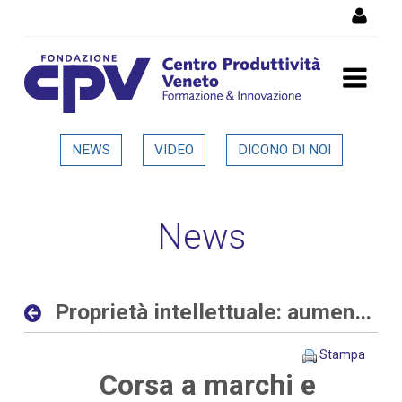
Salta al Contenuto
Proprietà intellettuale:
NEWS
VIDEO
DICONO DI NOI
aumentano le richieste
delle aziende allo sportello
News
del CPV - Dettaglio in
evidenza
Proprietà intellettuale: aumentano le richieste delle aziende allo sportello del CPV
Stampa
Corsa a marchi e