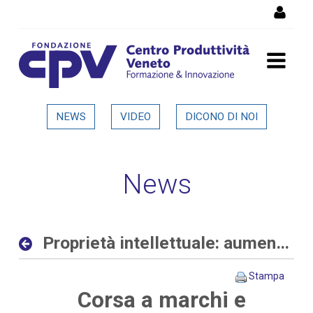
Salta al Contenuto
Proprietà intellettuale:
NEWS
VIDEO
DICONO DI NOI
aumentano le richieste
delle aziende allo sportello
News
del CPV - Dettaglio in
evidenza
Proprietà intellettuale: aumentano le richieste delle aziende allo sportello del CPV
Stampa
Corsa a marchi e