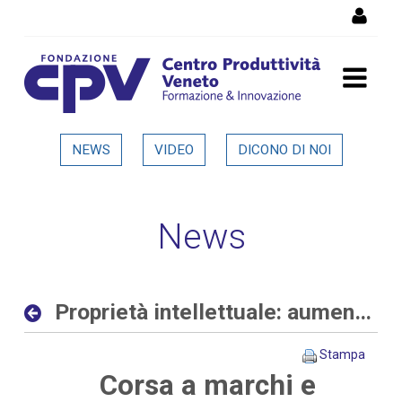
Salta al Contenuto
Proprietà intellettuale:
NEWS
VIDEO
DICONO DI NOI
aumentano le richieste
delle aziende allo sportello
News
del CPV - Dettaglio in
evidenza
Proprietà intellettuale: aumentano le richieste delle aziende allo sportello del CPV
Stampa
Corsa a marchi e