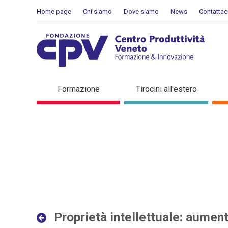
Salta al Contenuto
Home page
Chi siamo
Dove siamo
News
Contattac
Proprietà intellettuale: au
Formazione
Tirocini all'estero
Dettaglio in evidenza
Proprietà intellettuale: aument