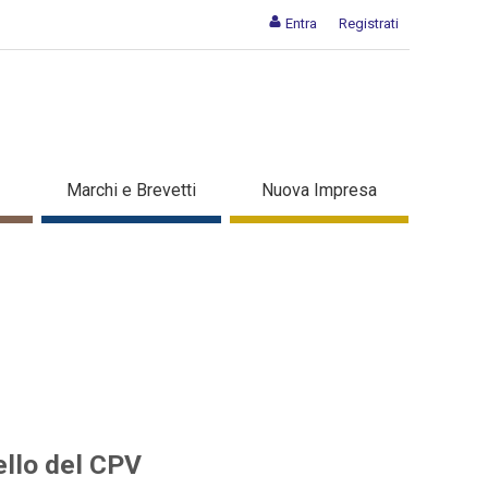
Entra
Registrati
de allo sportello del CPV -
Marchi e Brevetti
Nuova Impresa
ello del CPV