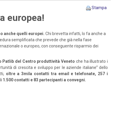
Stampa
ra europea!
o anche quelli europei.
Chi brevetta infatti, lo fa anche a
ocedura semplificata che prevede che già nella fase
nternazionale o europeo, con conseguente risparmio dei
 Patlib del Centro produttività Veneto
che ha illustrato i
rtunità di crescita e sviluppo per le aziende italiane” dello
tti,
oltre a 3mila contatti tra email e telefonate, 257 i
ù di 1.500 contatti e 83 partecipanti a convegni.