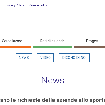
i
Privacy Policy
Cookie Policy
mentano le richieste delle azien
Cerca lavoro
Reti di aziende
Progetti
NEWS
VIDEO
DICONO DI NOI
News
ano le richieste delle aziende allo sport