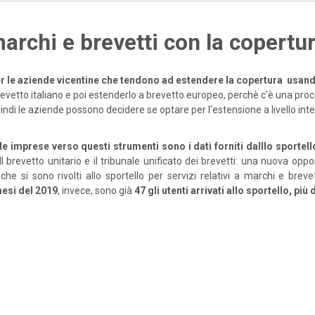
archi e brevetti con la copertu
er le aziende vicentine che tendono ad estendere la copertura usand
l brevetto italiano e poi estenderlo a brevetto europeo, perchè c'è una pr
indi le aziende possono decidere se optare per l'estensione a livello i
imprese verso questi strumenti sono i dati forniti dalllo sportello
Il brevetto unitario e il tribunale unificato dei brevetti: una nuova oppo
che si sono rivolti allo sportello per servizi relativi a marchi e breve
mesi del 2019
, invece, sono già
47 gli utenti arrivati allo sportello, pi