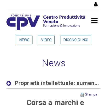
Salta al Contenuto
Proprietà intellettuale:
NEWS
VIDEO
DICONO DI NOI
aumentano le richieste
delle aziende allo sportello
News
del CPV - Dettaglio in
evidenza
Proprietà intellettuale: aumentano le richieste delle aziende allo sportello del CPV
Stampa
Corsa a marchi e