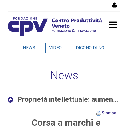
Salta al Contenuto
Proprietà intellettuale:
NEWS
VIDEO
DICONO DI NOI
aumentano le richieste
delle aziende allo sportello
News
del CPV - Dettaglio in
evidenza
Proprietà intellettuale: aumentano le richieste delle aziende allo sportello del CPV
Stampa
Corsa a marchi e