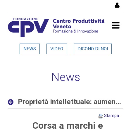
Salta al Contenuto
Proprietà intellettuale:
NEWS
VIDEO
DICONO DI NOI
aumentano le richieste
delle aziende allo sportello
News
del CPV - Dettaglio in
evidenza
Proprietà intellettuale: aumentano le richieste delle aziende allo sportello del CPV
Stampa
Corsa a marchi e