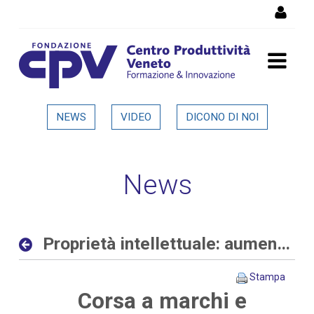
Salta al Contenuto
Proprietà intellettuale:
NEWS
VIDEO
DICONO DI NOI
aumentano le richieste
delle aziende allo sportello
News
del CPV - Dettaglio in
evidenza
Proprietà intellettuale: aumentano le richieste delle aziende allo sportello del CPV
Stampa
Corsa a marchi e