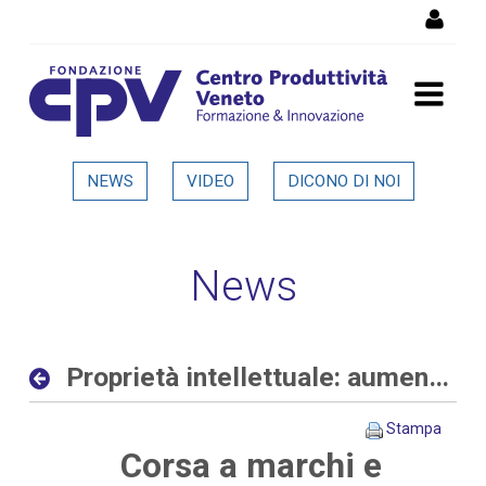
Salta al Contenuto
Proprietà intellettuale:
NEWS
VIDEO
DICONO DI NOI
aumentano le richieste
delle aziende allo sportello
News
del CPV - Dettaglio in
evidenza
Proprietà intellettuale: aumentano le richieste delle aziende allo sportello del CPV
Stampa
Corsa a marchi e