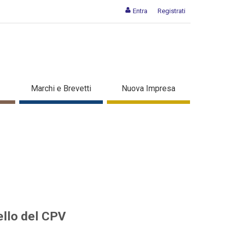
Entra
Registrati
de allo sportello del CPV -
Marchi e Brevetti
Nuova Impresa
ello del CPV