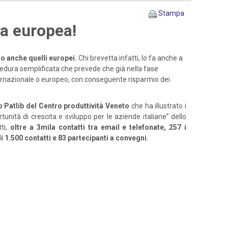
Stampa
ra europea!
o anche quelli europei.
Chi brevetta infatti, lo fa anche a
ocedura semplificata che prevede che già nella fase
nternazionale o europeo, con conseguente risparmio dei
 Patlib del Centro produttività Veneto
che ha illustrato i
rtunità di crescita e sviluppo per le aziende italiane” dello
tti,
oltre a 3mila contatti tra email e telefonate, 257 i
ù di 1.500 contatti e 83 partecipanti a convegni.