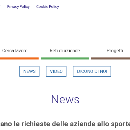
i
Privacy Policy
Cookie Policy
mentano le richieste delle azien
Cerca lavoro
Reti di aziende
Progetti
NEWS
VIDEO
DICONO DI NOI
News
ano le richieste delle aziende allo sport