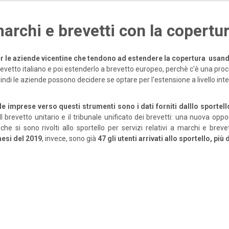
archi e brevetti con la copertu
er le aziende vicentine che tendono ad estendere la copertura usand
l brevetto italiano e poi estenderlo a brevetto europeo, perchè c'è una pr
indi le aziende possono decidere se optare per l'estensione a livello i
imprese verso questi strumenti sono i dati forniti dalllo sportello
Il brevetto unitario e il tribunale unificato dei brevetti: una nuova oppo
che si sono rivolti allo sportello per servizi relativi a marchi e breve
mesi del 2019
, invece, sono già
47 gli utenti arrivati allo sportello, pi