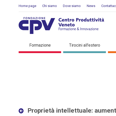
Salta al Contenuto
Home page
Chi siamo
Dove siamo
News
Contattac
Proprietà intellettuale: au
Formazione
Tirocini all'estero
Dettaglio in evidenza
Proprietà intellettuale: aument