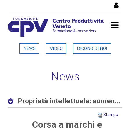
Salta al Contenuto
Proprietà intellettuale:
NEWS
VIDEO
DICONO DI NOI
aumentano le richieste
delle aziende allo sportello
News
del CPV - Dettaglio in
evidenza
Proprietà intellettuale: aumentano le richieste delle aziende allo sportello del CPV
Stampa
Corsa a marchi e