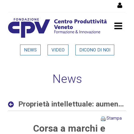
Salta al Contenuto
Proprietà intellettuale:
NEWS
VIDEO
DICONO DI NOI
aumentano le richieste
delle aziende allo sportello
News
del CPV - Dettaglio in
evidenza
Proprietà intellettuale: aumentano le richieste delle aziende allo sportello del CPV
Stampa
Corsa a marchi e