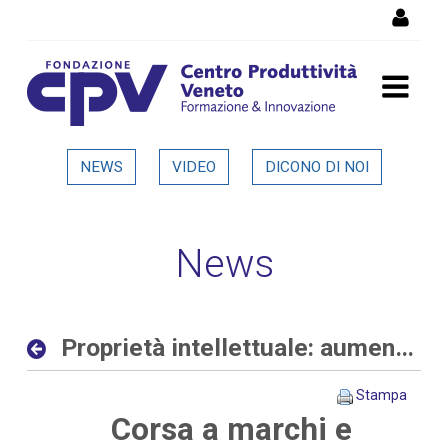
Salta al Contenuto
Proprietà intellettuale:
NEWS
VIDEO
DICONO DI NOI
aumentano le richieste
delle aziende allo sportello
News
del CPV - Dettaglio in
evidenza
Proprietà intellettuale: aumentano le richieste delle aziende allo sportello del CPV
Stampa
Corsa a marchi e