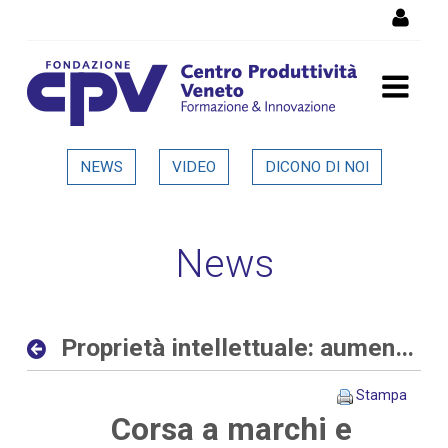
Salta al Contenuto
Proprietà intellettuale:
NEWS
VIDEO
DICONO DI NOI
aumentano le richieste
delle aziende allo sportello
News
del CPV - Dettaglio in
evidenza
Proprietà intellettuale: aumentano le richieste delle aziende allo sportello del CPV
Stampa
Corsa a marchi e