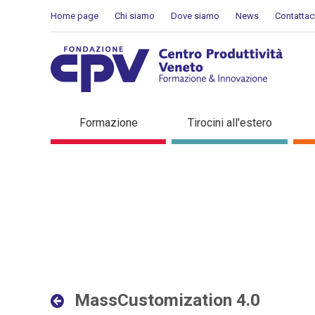
Salta al Contenuto
Home page
Chi siamo
Dove siamo
News
Contattac
MassCustomization 4.0 - D
Formazione
Tirocini all'estero
MassCustomization 4.0