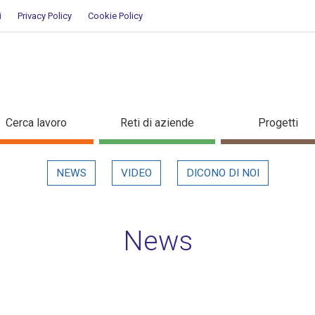
i
Privacy Policy
Cookie Policy
ettaglio in evidenza
Cerca lavoro
Reti di aziende
Progetti
NEWS
VIDEO
DICONO DI NOI
News