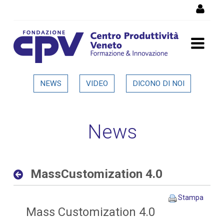
Salta al Contenuto
MassCustomization 4.0 -
NEWS
VIDEO
DICONO DI NOI
Dettaglio in evidenza
News
MassCustomization 4.0
Stampa
Mass Customization 4.0