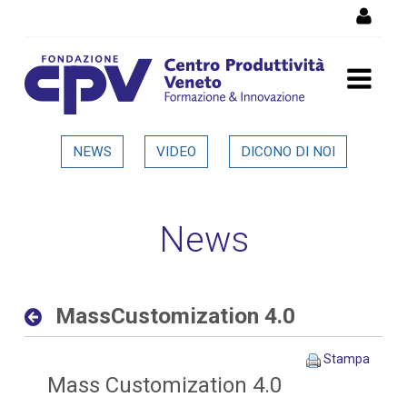
Salta al Contenuto
MassCustomization 4.0 -
NEWS
VIDEO
DICONO DI NOI
Dettaglio in evidenza
News
MassCustomization 4.0
Stampa
Mass Customization 4.0