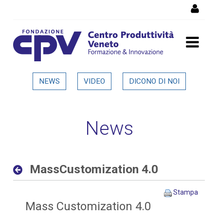
Salta al Contenuto
MassCustomization 4.0 -
NEWS
VIDEO
DICONO DI NOI
Dettaglio in evidenza
News
MassCustomization 4.0
Stampa
Mass Customization 4.0