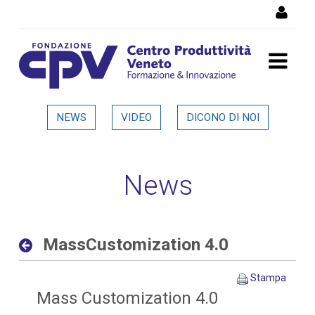
Salta al Contenuto
MassCustomization 4.0 -
NEWS
VIDEO
DICONO DI NOI
Dettaglio in evidenza
News
MassCustomization 4.0
Stampa
Mass Customization 4.0